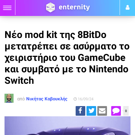
Νέο mod kit της 8BitDo
μετατρέπει σε ασύρματο το
χειριστήριο του GameCube
και συμβατό με το Nintendo
Switch
από
Νικήτας Καβουκλής
16/09/24
0