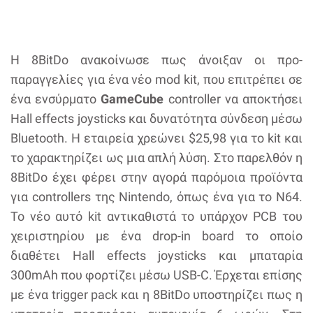
Η 8BitDo ανακοίνωσε πως άνοιξαν οι προ-
παραγγελίες για ένα νέο mod kit, που επιτρέπει σε
ένα ενσύρματο
GameCube
controller να αποκτήσει
Hall effects joysticks και δυνατότητα σύνδεση μέσω
Bluetooth. Η εταιρεία χρεώνει $25,98 για το kit και
το χαρακτηρίζει ως μια απλή λύση. Στο παρελθόν η
8BitDo έχει φέρει στην αγορά παρόμοια προϊόντα
για controllers της Nintendo, όπως ένα για το N64.
Το νέο αυτό kit αντικαθιστά το υπάρχον PCB του
χειριστηρίου με ένα drop-in board το οποίο
διαθέτει Hall effects joysticks και μπαταρία
300mAh που φορτίζει μέσω USB-C. Έρχεται επίσης
με ένα trigger pack και η 8BitDo υποστηρίζει πως η