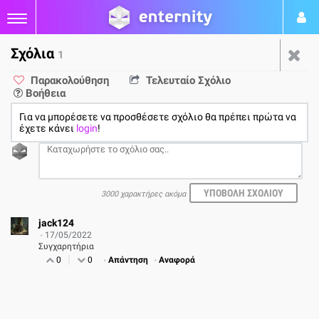
Σχόλια
1
Νικητής διαγωνισμού Viper
Παρακολούθηση
Τελευταίο Σχόλιο
Βοήθεια
V570 Blackout Gaming
Για να μπορέσετε να προσθέσετε σχόλιο θα πρέπει πρώτα να
Mouse
έχετε κάνει
login
!
από
Παύλος Παπαπαύλου
17/05/22
3000 χαρακτήρες ακόμα
1
jack124
17/05/2022
Συγχαρητήρια
0
0
Απάντηση
Αναφορά