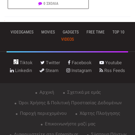
0 ΣΧΟΛΙΑ
VIDEOGAMES
MOVIES
GADGETS
FREE TIME
TOP 10
VIDEOS
Tiktok
Twitter
Facebook
Youtube
Linkedin
Steam
Instagram
Rss Feeds
Αρχική
Σχετικά με εμάς
Όροι Χρήσης & Πολιτική Προστασίας Δεδομένων
Παροχή περιεχομένου
Χάρτης Πλοήγησης
Επικοινωνήστε μαζί μας
Διαφημιστείτε στο Enternity.gr
Σύστημα Πόντων