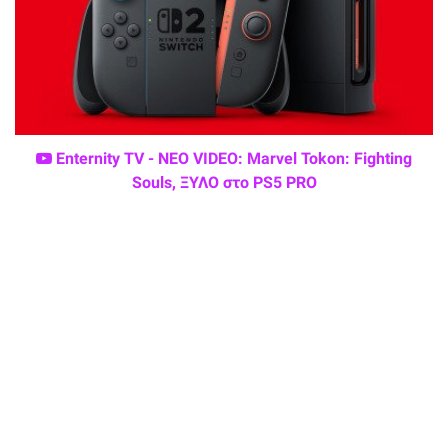
Enternity TV - ΝΕΟ VIDEO: Marvel Tokon: Fighting
Souls, ΞΥΛΟ στο PS5 PRO