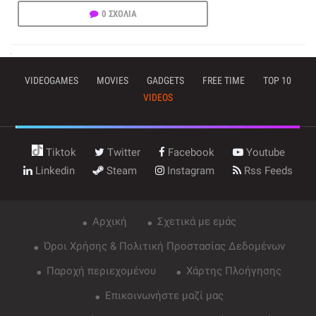
0 ΣΧΟΛΙΑ
VIDEOGAMES
MOVIES
GADGETS
FREE TIME
TOP 10
VIDEOS
Tiktok
Twitter
Facebook
Youtube
Linkedin
Steam
Instagram
Rss Feeds
Αρχική
Σχετικά με εμάς
Όροι Χρήσης & Πολιτική Προστασίας Δεδομένων
Παροχή περιεχομένου
Χάρτης Πλοήγησης
Επικοινωνήστε μαζί μας