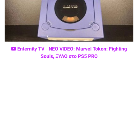
Enternity TV - ΝΕΟ VIDEO: Marvel Tokon: Fighting
Souls, ΞΥΛΟ στο PS5 PRO