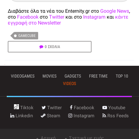
Διαβάστε όλα τα νέα του Enternity.gr στο
Google News
,
στο
Facebook
στο
Twitter
και στο
Instagram
και
κάντε
εγγραφή στο Newsletter
GAMECUBE
0 ΣΧΟΛΙΑ
VIDEOGAMES
MOVIES
GADGETS
FREE TIME
TOP 10
VIDEOS
Tiktok
Twitter
Facebook
Youtube
Linkedin
Steam
Instagram
Rss Feeds
Αρχική
Σχετικά με εμάς