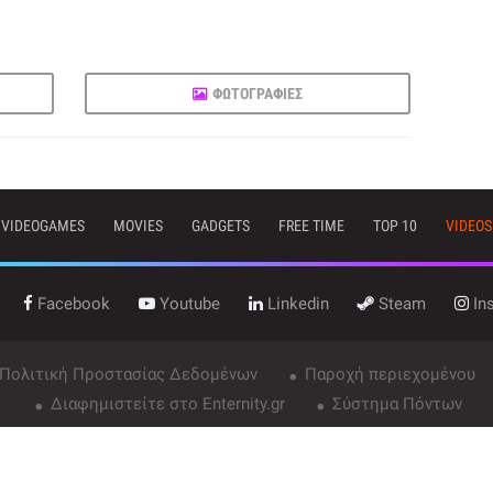
ΦΩΤΟΓΡΑΦΙΕΣ
VIDEOGAMES
MOVIES
GADGETS
FREE TIME
TOP 10
VIDEOS
Facebook
Youtube
Linkedin
Steam
In
 Πολιτική Προστασίας Δεδομένων
Παροχή περιεχομένου
Διαφημιστείτε στο Enternity.gr
Σύστημα Πόντων