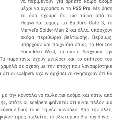
να περιμένουν για αρκετό καιρό ακόμα
μέχρι να αγοράσουν το
PS5 Pro
. Με βάση
τα όσα έχουμε δει ως τώρα από το
Hogwarts Legacy, το Baldur’s Gate 3, το
Marvel’s Spider-Man 2 και άλλα, υπάρχουν
ακόμα περιθώρια βελτίωσης. Βεβαίως,
υπάρχουν και παιχνίδια όπως το Horizon
Forbidden West, τα οποία δείχνουν την
 Τα παραπάνω έχουν μειώσει και το επίπεδο του
ο χαμηλά σε σχέση με την εποχή που λανσαρίστηκε
ι ότι οι scalpers έχουν αρχίσει να ανησυχούν ότι θα
 με την κονσόλα να πωλείται ακόμα και κάτω από
ής, οπότε οι scalpers φαίνεται ότι είναι πλέον μια
κάνουν δική τους τη νέα κονσόλα. Από την άλλη,
λές τιμές πωλείται το εξωτερικό Blu- ray drive.