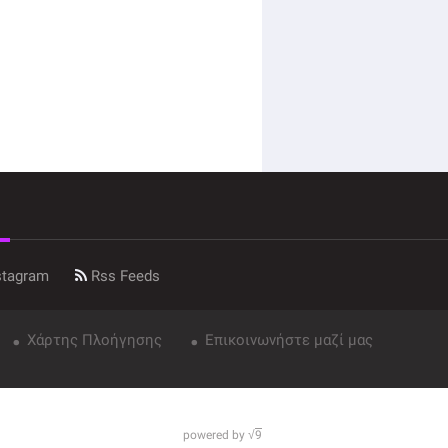
stagram
Rss Feeds
Χάρτης Πλοήγησης
Επικοινωνήστε μαζί μας
powered by √
9