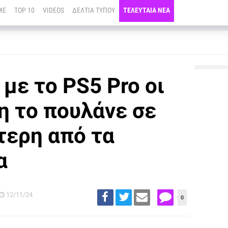
ME
TOP 10
VIDEOS
ΔΕΛΤΙΑ ΤΥΠΟΥ
ΤΕΛΕΥΤΑΙΑ ΝΕΑ
με το PS5 Pro οι
η το πουλάνε σε
τερη από τα
α
12/11/24
0