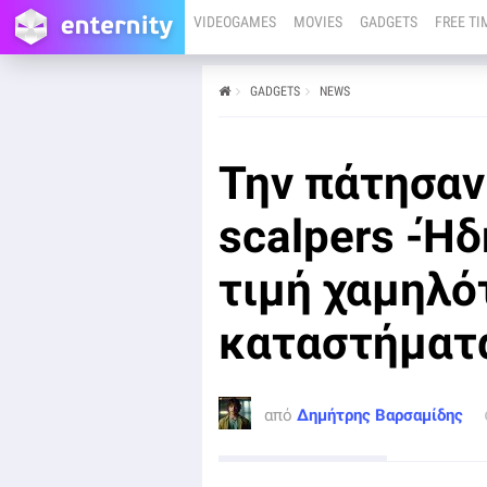
VIDEOGAMES
MOVIES
GADGETS
FREE TI
GADGETS
NEWS
από
Δημήτρης Βαρσαμίδης
12/11/24
Την πάτησαν 
Ίσως οι πρώτες δοκιμές, τα αποτελέσματα των
οποίων δεν είναι θεαματικά, να έχουν αναγκάσει τους
fans να περιμένουν για αρκετό καιρό ακόμα μέχρι να
scalpers -Ήδ
αγοράσουν το PS5 Pro.
τιμή χαμηλό
καταστήματ
από
Δημήτρης Βαρσαμίδης