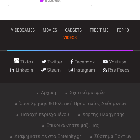
0 ΣΧΟΛΙΑ
VIDEOGAMES
MOVIES
GADGETS
FREE TIME
TOP 10
VIDEOS
Tiktok
Twitter
Facebook
Youtube
Linkedin
Steam
Instagram
Rss Feeds
Αρχική
Σχετικά με εμάς
Όροι Χρήσης & Πολιτική Προστασίας Δεδομένων
Παροχή περιεχομένου
Χάρτης Πλοήγησης
Επικοινωνήστε μαζί μας
Διαφημιστείτε στο Enternity.gr
Σύστημα Πόντων