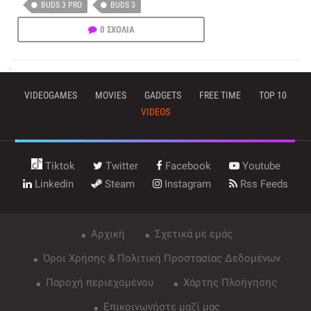
BUDS 3 PRO
BUDS 3
0 ΣΧΟΛΙΑ
VIDEOGAMES
MOVIES
GADGETS
FREE TIME
TOP 10
VIDEOS
Tiktok
Twitter
Facebook
Youtube
Linkedin
Steam
Instagram
Rss Feeds
Αρχική
Σχετικά με εμάς
Όροι Χρήσης & Πολιτική Προστασίας Δεδομένων
Παροχή περιεχομένου
Χάρτης Πλοήγησης
Επικοινωνήστε μαζί μας