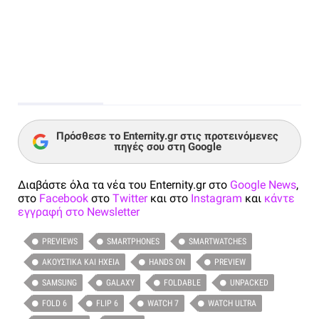
Πρόσθεσε το Enternity.gr στις προτεινόμενες
πηγές σου στη Google
Διαβάστε όλα τα νέα του Enternity.gr στο
Google News
,
στο
Facebook
στο
Twitter
και στο
Instagram
και
κάντε
εγγραφή στο Newsletter
PREVIEWS
SMARTPHONES
SMARTWATCHES
ΑΚΟΥΣΤΙΚΆ ΚΑΙ ΗΧΕΊΑ
HANDS ON
PREVIEW
SAMSUNG
GALAXY
FOLDABLE
UNPACKED
FOLD 6
FLIP 6
WATCH 7
WATCH ULTRA