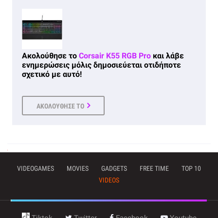
Ακολούθησε το
Corsair K55 RGB Pro
και λάβε
ενημερώσεις μόλις δημοσιεύεται οτιδήποτε
σχετικό με αυτό!
ΑΚΟΛΟΥΘΗΣΕ ΤΟ
VIDEOGAMES
MOVIES
GADGETS
FREE TIME
TOP 10
VIDEOS