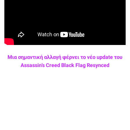
Μια σημαντική αλλαγή φέρνει το νέο update του
Assassin’s Creed Black Flag Resynced