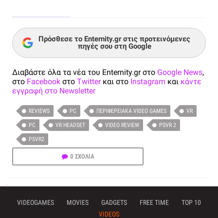
Πρόσθεσε το Enternity.gr στις προτεινόμενες
πηγές σου στη Google
Διαβάστε όλα τα νέα του Enternity.gr στο
Google News
,
στο
Facebook
στο
Twitter
και στο
Instagram
και
κάντε
εγγραφή στο Newsletter
REVIEWS
PC
ΠΕΡΙΦΕΡΕΙΑΚΆ VIDEO GAMES
VR
PC
VR HEADSET
VIDEO REVIEW
PSVR 2
PSVR2
0 ΣΧΟΛΙΑ
VIDEOGAMES
MOVIES
GADGETS
FREE TIME
TOP 10
VIDEOS