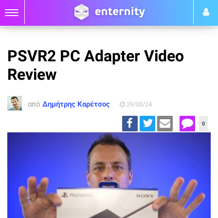
PSVR2 PC Adapter Video
Review
από
Δημήτρης Καρέτσος
29/08/24
0