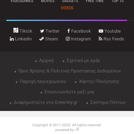
VIDEOGAMES
MOVIES
GADGETS
FREE TIME
TOP 10
VIDEOS
Tiktok
Twitter
Facebook
Youtube
Linkedin
Steam
Instagram
Rss Feeds
Αρχική
Σχετικά με εμάς
Όροι Χρήσης & Πολιτική Προστασίας Δεδομένων
Παροχή περιεχομένου
Χάρτης Πλοήγησης
Επικοινωνήστε μαζί μας
Διαφημιστείτε στο Enternity.gr
Σύστημα Πόντων
Copyright © 2011-2025. All rights reserved.
powered by √
9