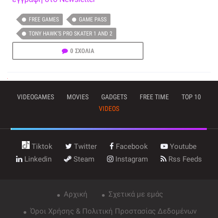
FREE GAMES
GAME PASS
TONY HAWK’S PRO SKATER 1 AND 2
0 ΣΧΟΛΙΑ
VIDEOGAMES
MOVIES
GADGETS
FREE TIME
TOP 10
VIDEOS
Tiktok
Twitter
Facebook
Youtube
Linkedin
Steam
Instagram
Rss Feeds
Αρχική
Σχετικά με εμάς
Όροι Χρήσης & Πολιτική Προστασίας Δεδομένων