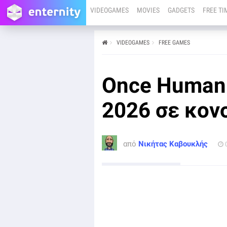
VIDEOGAMES
MOVIES
GADGETS
FREE TI
VIDEOGAMES
FREE GAMES
από
Νικήτας Καβουκλής
04/07/25
Η Starry Studio θα κυκλοφορήσει το free-to-play post-
Once Human:
apocalyptic multiplayer open-world survival game, Once
Human, σε PlayStation 5, Xbox Series X και Xbox Series
S.
2026 σε κον
από
Νικήτας Καβουκλής