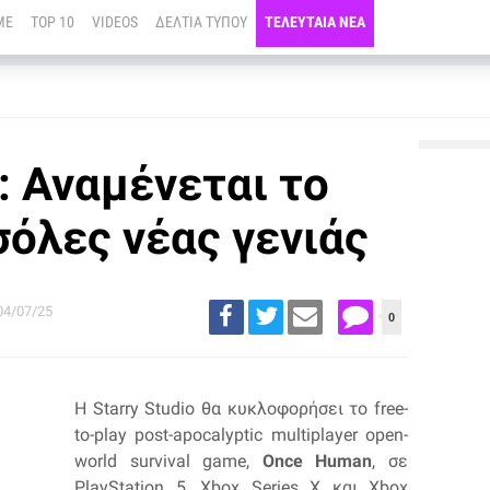
ME
TOP 10
VIDEOS
ΔΕΛΤΙΑ ΤΥΠΟΥ
ΤΕΛΕΥΤΑΙΑ ΝΕΑ
 Αναμένεται το
σόλες νέας γενιάς
04/07/25
0
Η Starry Studio θα κυκλοφορήσει το free-
to-play post-apocalyptic multiplayer open-
world survival game,
Once Human
, σε
PlayStation 5, Xbox Series X και Xbox