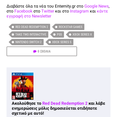
Διαβάστε όλα τα νέα του Enternity.gr στο
Google News
,
στο
Facebook
στο
Twitter
και στο
Instagram
και
κάντε
εγγραφή στο Newsletter
RED DEAD REDEMPTION 2
ROCKSTAR GAMES
TAKE TWO INTERACTIVE
PS5
XBOX SERIES X
NINTENDO SWITCH 2
XBOX SERIES S
0 ΣΧΟΛΙΑ
Ακολούθησε το
Red Dead Redemption 2
και λάβε
ενημερώσεις μόλις δημοσιεύεται οτιδήποτε
σχετικό με αυτό!