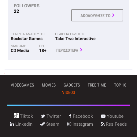
FOLLOWERS
22
ΑΚΟΛΟΥΘΗΣΕ ΤΟ
ΕΤΑΙΡΕΙΑ ΑΝΑΠΤΥΞΗΣ
ΕΤΑΙΡΕΙΑ ΕΚΔΟΣΗΣ
Rockstar Games
Take Two Interactive
ΔΙΑΝΟΜΗ
PEGI
CD Media
18+
ΠΕΡΙΣΣΟΤΕΡΑ
VIDEOGAMES
MOVIES
GADGETS
FREE TIME
TOP 10
VIDEOS
Tiktok
Twitter
Facebook
Youtube
Linkedin
Steam
Instagram
Rss Feeds