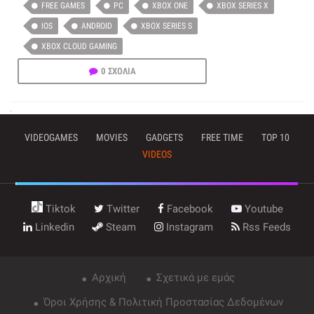
FREE GAMES
PC
XBOX ONE
XBOX SERIES X
IOS
ANDROID
XBOX SERIES S
XBOX CLOUD GAMING
0 ΣΧΟΛΙΑ
VIDEOGAMES
MOVIES
GADGETS
FREE TIME
TOP 10
VIDEOS
Tiktok
Twitter
Facebook
Youtube
Linkedin
Steam
Instagram
Rss Feeds
Αρχική
Σχετικά με εμάς
Όροι Χρήσης & Πολιτική Προστασίας Δεδομένων