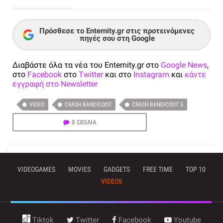
Πρόσθεσε το Enternity.gr στις προτεινόμενες
πηγές σου στη Google
Διαβάστε όλα τα νέα του Enternity.gr στο
Google News
,
στο
Facebook
στο
Twitter
και στο
Instagram
και
κάντε
εγγραφή στο Newsletter
VIDEO
CRASH BANDICOOT
CRASH BANDICOOT 5
0 ΣΧΟΛΙΑ
VIDEOGAMES
MOVIES
GADGETS
FREE TIME
TOP 10
VIDEOS
Tiktok
Twitter
Facebook
Youtube