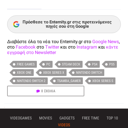
Πρόσθεσε το Enternity.gr στις προτεινόμενες
πηγές σου στη Google
Διαβάστε όλα τα νέα του Enternity.gr στο
Google News
,
στο
Facebook
στο
Twitter
και στο
Instagram
και
κάντε
εγγραφή στο Newsletter
FREE GAMES
PC
STEAM DECK
PS4
PS5
XBOX ONE
XBOX SERIES X
NINTENDO SWITCH
NINTENDO SWITCH 2
TSAMBA_GAMER
XBOX SERIES S
0 ΣΧΟΛΙΑ
VIDEOGAMES
MOVIES
GADGETS
FREE TIME
TOP 10
VIDEOS