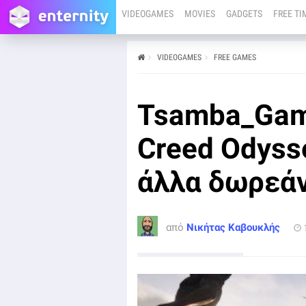
VIDEOGAMES
MOVIES
GADGETS
FREE TI
VIDEOGAMES
FREE GAMES
από
Νικήτας Καβουκλής
14/10/22
O Tsamba_Gamer είναι κοντά σας και αυτή την
Tsamba_Game
Παρασκευή για να σας ενημερώσει σχετικά με όλα τα
δωρεάν games που μπορείτε να βρείτε το επόμενο
διάστημα.
Creed Odyss
άλλα δωρεά
από
Νικήτας Καβουκλής