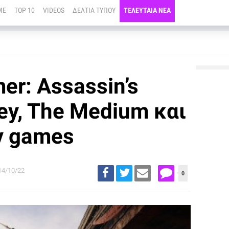
ME
TOP 10
VIDEOS
ΔΕΛΤΙΑ ΤΥΠΟΥ
ΤΕΛΕΥΤΑΙΑ ΝΕΑ
r: Assassin’s
ey, The Medium και
ν games
14/10/22
0