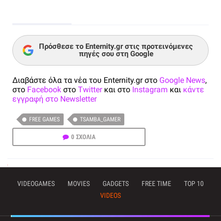
Πρόσθεσε το Enternity.gr στις προτεινόμενες
πηγές σου στη Google
Διαβάστε όλα τα νέα του Enternity.gr στο
Google News
,
στο
Facebook
στο
Twitter
και στο
Instagram
και
κάντε
εγγραφή στο Newsletter
FREE GAMES
TSAMBA_GAMER
0 ΣΧΟΛΙΑ
VIDEOGAMES
MOVIES
GADGETS
FREE TIME
TOP 10
VIDEOS