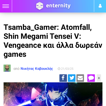
Tsamba_Gamer: Atomfall,
Shin Megami Tensei V:
Vengeance και άλλα δωρεάν
games
από
Νικήτας Καβουκλής
21/03/25
0