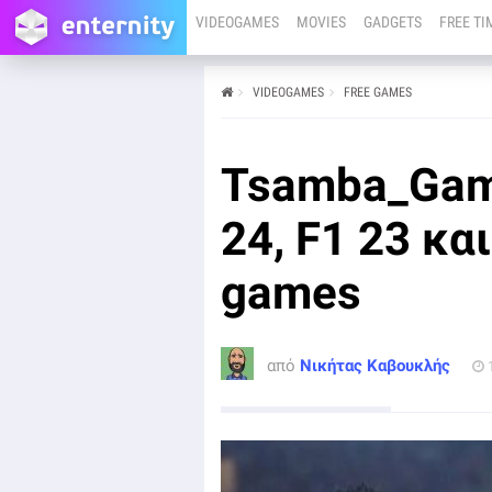
VIDEOGAMES
MOVIES
GADGETS
FREE TI
VIDEOGAMES
FREE GAMES
από
Νικήτας Καβουκλής
19/01/24
O Tsamba_Gamer είναι κοντά σας και αυτή την
Tsamba_Gam
Παρασκευή για να σας ενημερώσει σχετικά με όλα τα
δωρεάν games που μπορείτε να βρείτε το επόμενο
διάστημα.
24, F1 23 κα
games
από
Νικήτας Καβουκλής