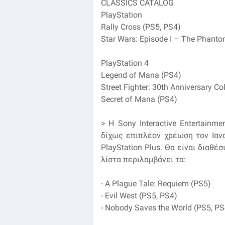
CLASSICS CATALOG
PlayStation
Rally Cross (PS5, PS4)
Star Wars: Episode I – The Phant
PlayStation 4
Legend of Mana (PS4)
Street Fighter: 30th Anniversary Col
Secret of Mana (PS4)
> H Sony Interactive Entertain
δίχως επιπλέον χρέωση τον Ιαν
PlayStation Plus. Θα είναι διαθ
λίστα περιλαμβάνει τα:
- A Plague Tale: Requiem (PS5)
- Evil West (PS5, PS4)
- Nobody Saves the World (PS5, PS