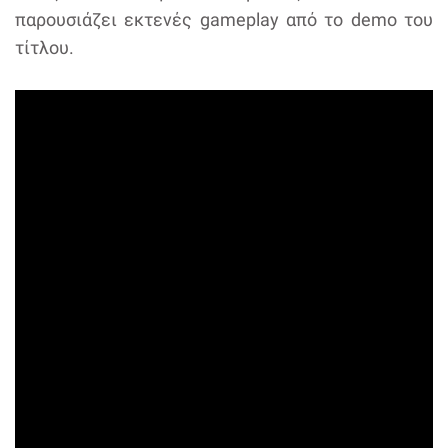
παρουσιάζει εκτενές gameplay από το demo του
τίτλου.