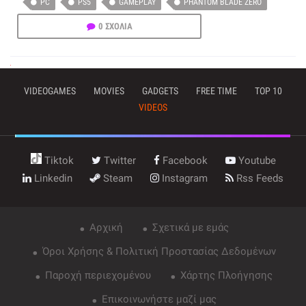
PC
PS5
GAMEPLAY
PHANTOM BLADE ZERO
0 ΣΧΟΛΙΑ
VIDEOGAMES
MOVIES
GADGETS
FREE TIME
TOP 10
VIDEOS
Tiktok
Twitter
Facebook
Youtube
Linkedin
Steam
Instagram
Rss Feeds
Αρχική
Σχετικά με εμάς
Όροι Χρήσης & Πολιτική Προστασίας Δεδομένων
Παροχή περιεχομένου
Χάρτης Πλοήγησης
Επικοινωνήστε μαζί μας