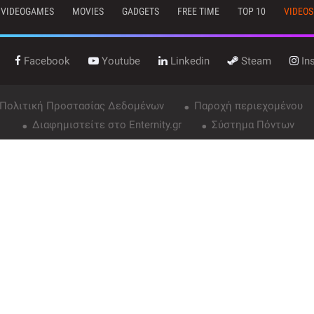
VIDEOGAMES
MOVIES
GADGETS
FREE TIME
TOP 10
VIDEOS
Facebook
Youtube
Linkedin
Steam
In
 Πολιτική Προστασίας Δεδομένων
Παροχή περιεχομένου
Διαφημιστείτε στο Enternity.gr
Σύστημα Πόντων