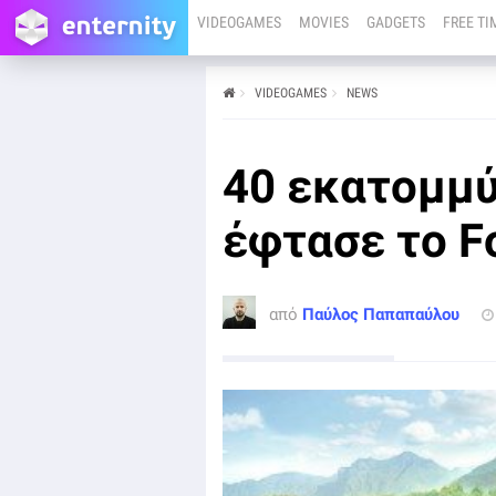
VIDEOGAMES
MOVIES
GADGETS
FREE TI
VIDEOGAMES
NEWS
από
Παύλος Παπαπαύλου
16/07/24
PC
XBOX ONE
XBOX SERIES X
40 εκατομμύ
Μεγάλη επιτυχία πέτυχε το Forza Horizon 5 μέχρι
σήμερα στην αγορά των games, με τον τίτλο να φτάνει
τα 40 εκατομμύρια παίκτες σε κάθε αγορά του
έφτασε το Fo
πλανήτη.
από
Παύλος Παπαπαύλου