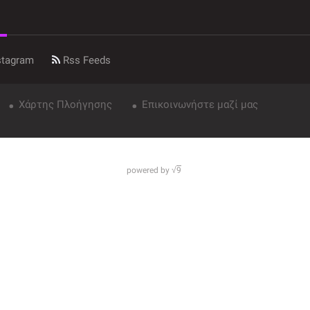
stagram
Rss Feeds
Χάρτης Πλοήγησης
Επικοινωνήστε μαζί μας
powered by √
9