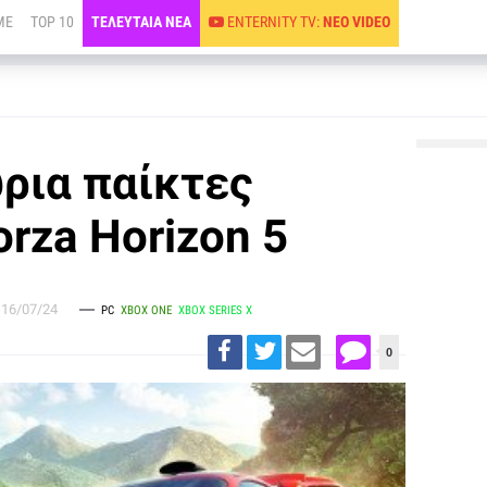
ME
TOP 10
ΤΕΛΕΥΤΑΙΑ ΝΕΑ
ENTERNITY TV:
ΝΕΟ VIDEO
ρια παίκτες
rza Horizon 5
16/07/24
PC
XBOX ONE
XBOX SERIES X
0