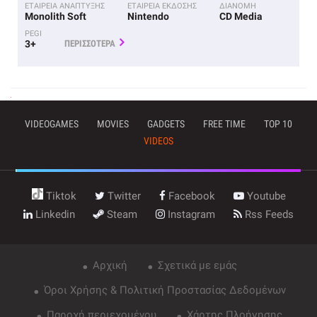
ΕΤΑΙΡΕΙΑ ΑΝΑΠΤΥΞΗΣ
ΕΤΑΙΡΕΙΑ ΕΚΔΟΣΗΣ
ΔΙΑΝΟΜΗ
Monolith Soft
Nintendo
CD Media
PEGI
3+
ΠΕΡΙΣΣΟΤΕΡΑ
VIDEOGAMES
MOVIES
GADGETS
FREE TIME
TOP 10
VIDEOS
Tiktok
Twitter
Facebook
Youtube
Linkedin
Steam
Instagram
Rss Feeds
Αρχική
Σχετικά με εμάς
Όροι Χρήσης & Πολιτική Προστασίας Δεδομένων
Παροχή περιεχομένου
Χάρτης Πλοήγησης