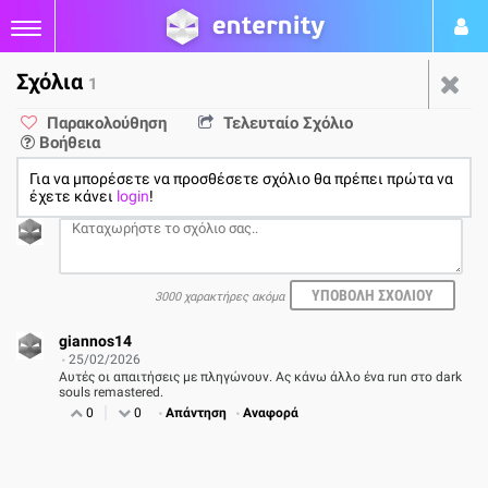
Σχόλια
1
Αποκαλύφθηκαν οι
Παρακολούθηση
Τελευταίο Σχόλιο
Βοήθεια
απαιτήσεις συστήματος για
Για να μπορέσετε να προσθέσετε σχόλιο θα πρέπει πρώτα να
το Death Stranding 2: On the
έχετε κάνει
login
!
Beach σε PC
3000 χαρακτήρες ακόμα
από
Παναγιώτης Πετρόπουλος
25/02
PC
giannos14
25/02/2026
1
Αυτές οι απαιτήσεις με πληγώνουν. Ας κάνω άλλο ένα run στο dark
souls remastered.
0
0
Απάντηση
Αναφορά