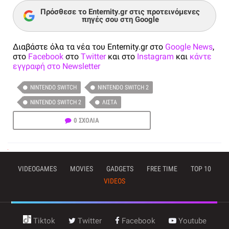
Πρόσθεσε το Enternity.gr στις προτεινόμενες
πηγές σου στη Google
Διαβάστε όλα τα νέα του Enternity.gr στο
Google News
,
στο
Facebook
στο
Twitter
και στο
Instagram
και
κάντε
εγγραφή στο Newsletter
NINTENDO SWITCH
NINTENDO SWITCH 2
NINTENDO SWITCH 2
ΛΊΣΤΑ
0 ΣΧΟΛΙΑ
VIDEOGAMES
MOVIES
GADGETS
FREE TIME
TOP 10
VIDEOS
Tiktok
Twitter
Facebook
Youtube