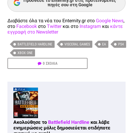
Πρόσθεσε το Enternity.gr στις προτεινόμενες
πηγές σου στη Google
Διαβάστε όλα τα νέα του Enternity.gr στο
Google News
,
στο
Facebook
στο
Twitter
και στο
Instagram
και
κάντε
εγγραφή στο Newsletter
BATTLEFIELD HARDLINE
VISCERAL GAMES
EA
PS4
XBOX ONE
0 ΣΧΟΛΙΑ
Ακολούθησε το
Battlefield Hardline
και λάβε
ενημερώσεις μόλις δημοσιεύεται οτιδήποτε