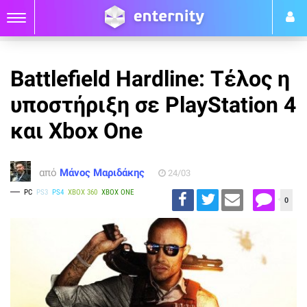
Battlefield Hardline: Τέλος η
υποστήριξη σε PlayStation 4
και Xbox One
από
Μάνος Μαριδάκης
24/03
PC
PS3
PS4
XBOX 360
XBOX ONE
0