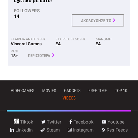
σχετικό με αυτό!
FOLLOWERS
14
ΑΚΟΛΟΥΘΗΣΕ ΤΟ
ΕΤΑΙΡΕΙΑ ΑΝΑΠΤΥΞΗΣ
ΕΤΑΙΡΕΙΑ ΕΚΔΟΣΗΣ
ΔΙΑΝΟΜΗ
Visceral Games
EA
EA
PEGI
18+
ΠΕΡΙΣΣΟΤΕΡΑ
VIDEOGAMES
MOVIES
GADGETS
FREE TIME
TOP 10
VIDEOS
Tiktok
Twitter
Facebook
Youtube
Linkedin
Steam
Instagram
Rss Feeds