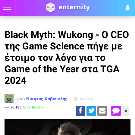
Black Myth: Wukong - O CEO
της Game Science πήγε με
έτοιμο τον λόγο για το
Game of the Year στα TGA
2024
από
Νικήτας Καβουκλής
16/12/24
PC
PS5
XBOX SERIES X
0