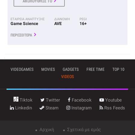
ΑΚΟΛΟΥΘΗΣΕ ΤΟ
ΕΤΑΙΡΕΙΑ ΑΝΑΠΤΥΞΗΣ
ΔΙΑΝΟΜΗ
PEGI
Game Science
AVE
16+
ΠΕΡΙΣΣΟΤΕΡΑ
VIDEOGAMES
MOVIES
GADGETS
FREE TIME
TOP 10
VIDEOS
Tiktok
Twitter
Facebook
Youtube
Linkedin
Steam
Instagram
Rss Feeds
Αρχική
Σχετικά με εμάς