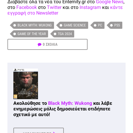
Διαβάστε όλα τα νέα του Enternity.gr στο
Google News
,
στο
Facebook
στο
Twitter
και στο
Instagram
και
κάντε
εγγραφή στο Newsletter
BLACK MYTH: WUKONG
GAME SCIENCE
PC
PS5
GAME OF THE YEAR
TGA 2024
0 ΣΧΟΛΙΑ
Ακολούθησε το
Black Myth: Wukong
και λάβε
ενημερώσεις μόλις δημοσιεύεται οτιδήποτε
σχετικό με αυτό!