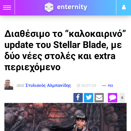
Διαθέσιμο το “καλοκαιρινό”
update του Stellar Blade, με
δύο νέες στολές και extra
περιεχόμενο
από
Στυλιανός Αλμπανίδης
26/07/24
PS5
0