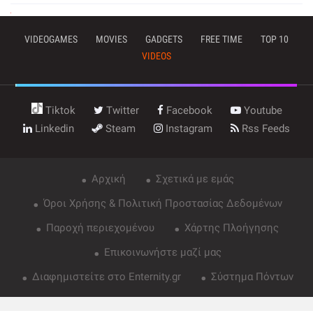
VIDEOGAMES
MOVIES
GADGETS
FREE TIME
TOP 10
VIDEOS
Tiktok
Twitter
Facebook
Youtube
Linkedin
Steam
Instagram
Rss Feeds
Αρχική
Σχετικά με εμάς
Όροι Χρήσης & Πολιτική Προστασίας Δεδομένων
Παροχή περιεχομένου
Χάρτης Πλοήγησης
Επικοινωνήστε μαζί μας
Διαφημιστείτε στο Enternity.gr
Σύστημα Πόντων