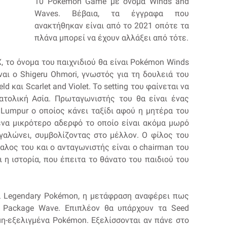
10 Pokémon Game με όνομα Winds and
Waves. Βέβαια, τα έγγραφα που
ανακτήθηκαν είναι από το 2021 οπότε τα
πλάνα μπορεί να έχουν αλλάξει από τότε.
, το όνομα του παιχνιδιού θα είναι Pokémon Winds
ίναι ο Shigeru Ohmori, γνωστός για τη δουλειά του
d και Scarlet and Violet. Το setting του φαίνεται να
νατολική Ασία. Πρωταγωνιστής του θα είναι ένας
 Lumpur ο οποίος κάνει ταξίδι αφού η μητέρα του
 ένα μικρότερο αδερφό το οποίο είναι ακόμα μωρό
εγαλώνει, συμβολίζοντας στο μέλλον. Ο φίλος του
λος του και ο ανταγωνιστής είναι ο chairman του
 η ιστορία, που έπειτα το θάνατο του παιδιού του
α Legendary Pokémon, η μετάφραση αναφέρει πως
ι Package Wave. Επιπλέον θα υπάρχουν τα Seed
μη-εξελιγμένα Pokémon. Εξελίσσονται αν πάνε στο