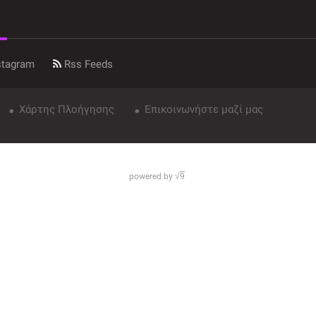
stagram
Rss Feeds
Χάρτης Πλοήγησης
Επικοινωνήστε μαζί μας
powered by √
9