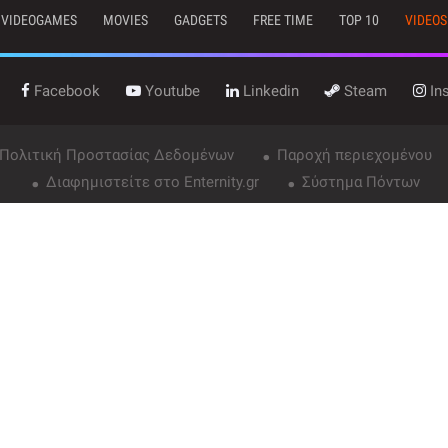
VIDEOGAMES
MOVIES
GADGETS
FREE TIME
TOP 10
VIDEOS
Facebook
Youtube
Linkedin
Steam
In
 Πολιτική Προστασίας Δεδομένων
Παροχή περιεχομένου
Διαφημιστείτε στο Enternity.gr
Σύστημα Πόντων