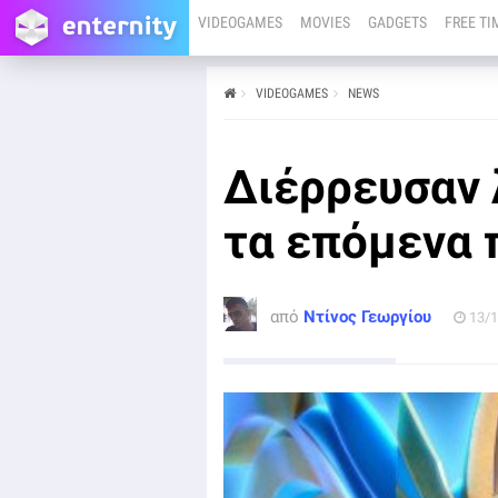
VIDEOGAMES
MOVIES
GADGETS
FREE TI
VIDEOGAMES
NEWS
από
Ντίνος Γεωργίου
13/10/25
Λίγες μέρες πριν τη κυκλοφορία του Pokémon
Διέρρευσαν 
Legends Z-A, μια τεράστια διαρροή προέκυψε από
dataminers.
τα επόμενα 
από
Ντίνος Γεωργίου
13/1