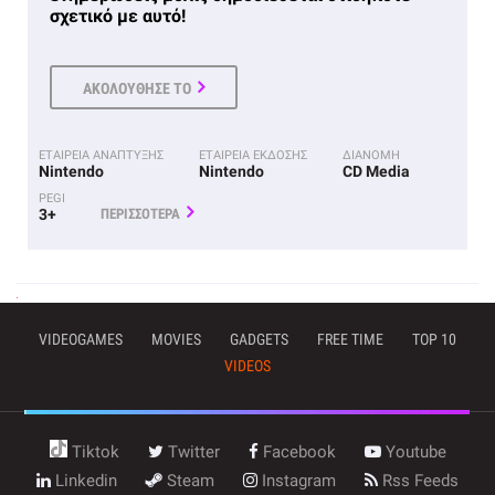
σχετικό με αυτό!
ΑΚΟΛΟΥΘΗΣΕ ΤΟ
ΕΤΑΙΡΕΙΑ ΑΝΑΠΤΥΞΗΣ
ΕΤΑΙΡΕΙΑ ΕΚΔΟΣΗΣ
ΔΙΑΝΟΜΗ
Nintendo
Nintendo
CD Media
PEGI
3+
ΠΕΡΙΣΣΟΤΕΡΑ
VIDEOGAMES
MOVIES
GADGETS
FREE TIME
TOP 10
VIDEOS
Tiktok
Twitter
Facebook
Youtube
Linkedin
Steam
Instagram
Rss Feeds