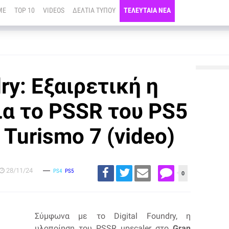
ME
TOP 10
VIDEOS
ΔΕΛΤΙΑ ΤΥΠΟΥ
ΤΕΛΕΥΤΑΙΑ ΝΕΑ
dry: Εξαιρετική η
ια το PSSR του PS5
 Turismo 7 (video)
28/11/24
PS4
PS5
0
Σύμφωνα με το Digital Foundry, η
υλοποίηση του PSSR upscaler στο
Gran