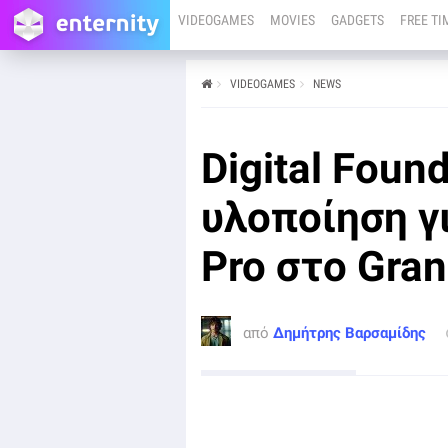
VIDEOGAMES
MOVIES
GADGETS
FREE TI
VIDEOGAMES
NEWS
από
Δημήτρης Βαρσαμίδης
28/11/24
PS4
PS5
Digital Foun
Σύμφωνα με το Digital Foundry, η υλοποίηση του PSSR
upscaler στο Gran Turismo 7 είναι μια από τις
καλύτερες που έχουν υπάρξει ως τώρα.
υλοποίηση γ
Pro στο Gran
από
Δημήτρης Βαρσαμίδης