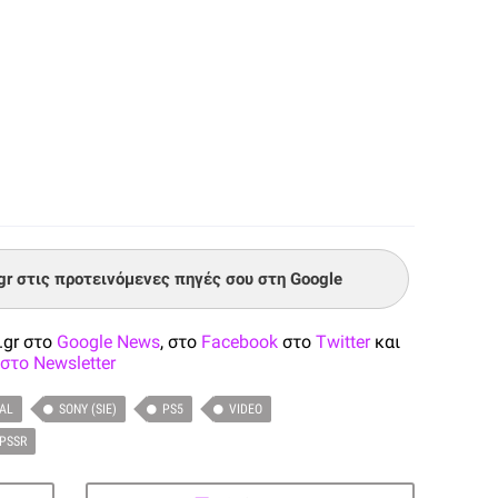
.gr στις προτεινόμενες πηγές σου στη Google
.gr στο
Google News
, στο
Facebook
στο
Twitter
και
στο Newsletter
TAL
SONY (SIE)
PS5
VIDEO
PSSR