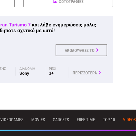
ΦΩΤΟΓΡΑΦΙΕΣ
ran Turismo 7
και λάβε ενημερώσεις μόλις
δήποτε σχετικό με αυτό!
ΑΚΟΛΟΥΘΗΣΕ ΤΟ
ΟΣΗΣ
ΔΙΑΝΟΜΗ
PEGI
ΠΕΡΙΣΣΟΤΕΡΑ
Sony
3+
VIDEOGAMES
MOVIES
GADGETS
FREE TIME
TOP 10
VIDEOS