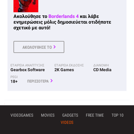
Ακολούθησε το
Borderlands 4
και λάβε
ενημερώσεις μόλις δημοσιεύεται οτιδήποτε
σχετικό με αυτό!
ΑΚΟΛΟΥΘΗΣΕ ΤΟ
ΕΤΑΙΡΕΙΑ ΑΝΑΠΤΥΞΗΣ
ΕΤΑΙΡΕΙΑ ΕΚΔΟΣΗΣ
ΔΙΑΝΟΜΗ
Gearbox Software
2K Games
CD Media
PEGI
18+
ΠΕΡΙΣΣΟΤΕΡΑ
VIDEOGAMES
MOVIES
GADGETS
FREE TIME
TOP 10
VIDEOS