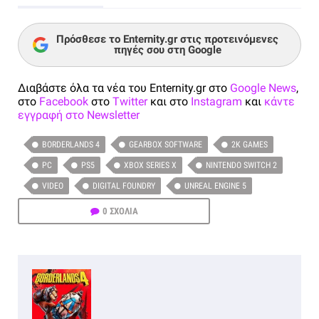
Πρόσθεσε το Enternity.gr στις προτεινόμενες
πηγές σου στη Google
Διαβάστε όλα τα νέα του Enternity.gr στο
Google News
,
στο
Facebook
στο
Twitter
και στο
Instagram
και
κάντε
εγγραφή στο Newsletter
BORDERLANDS 4
GEARBOX SOFTWARE
2K GAMES
PC
PS5
XBOX SERIES X
NINTENDO SWITCH 2
VIDEO
DIGITAL FOUNDRY
UNREAL ENGINE 5
0 ΣΧΟΛΙΑ