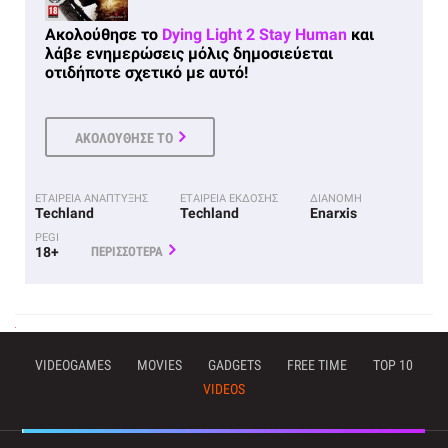
Ακολούθησε το
Dying Light 2 Stay Human
και
λάβε ενημερώσεις μόλις δημοσιεύεται
οτιδήποτε σχετικό με αυτό!
ΑΚΟΛΟΥΘΗΣΕ ΤΟ
ΕΤΑΙΡΕΙΑ ΑΝΑΠΤΥΞΗΣ
ΕΤΑΙΡΕΙΑ ΕΚΔΟΣΗΣ
ΔΙΑΝΟΜΗ
Techland
Techland
Enarxis
PEGI
18+
ΠΕΡΙΣΣΟΤΕΡΑ
VIDEOGAMES
MOVIES
GADGETS
FREE TIME
TOP 10
VIDEOS