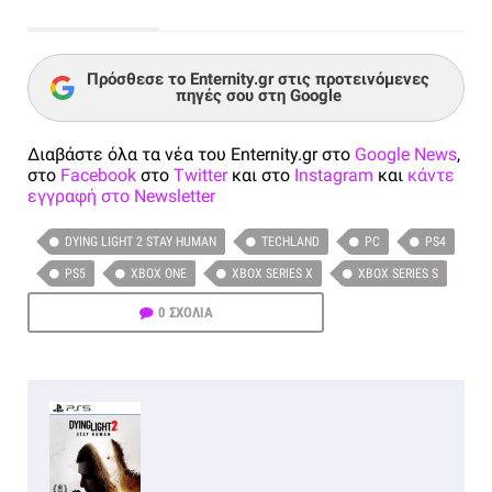
Πρόσθεσε το Enternity.gr στις προτεινόμενες
πηγές σου στη Google
Διαβάστε όλα τα νέα του Enternity.gr στο
Google News
,
στο
Facebook
στο
Twitter
και στο
Instagram
και
κάντε
εγγραφή στο Newsletter
DYING LIGHT 2 STAY HUMAN
TECHLAND
PC
PS4
PS5
XBOX ONE
XBOX SERIES X
XBOX SERIES S
0 ΣΧΟΛΙΑ