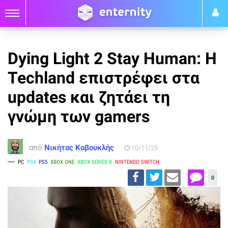
Dying Light 2 Stay Human: H
Techland επιστρέφει στα
updates και ζητάει τη
γνώμη των gamers
από
Νικήτας Καβουκλής
10/11/25
PC
PS4
PS5
XBOX ONE
XBOX SERIES X
NINTENDO SWITCH
0