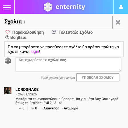
Σχόλια
1
Επανέρχονται οι φήμες για
Παρακολούθηση
Τελευταίο Σχόλιο
Βοήθεια
το Resident Evil Code
Για να μπορέσετε να προσθέσετε σχόλιο θα πρέπει πρώτα να
Veronica Remake
έχετε κάνει
login
!
από
Νικήτας Καβουκλής
25/01
3000 χαρακτήρες ακόμα
1
LORDSNAKE
26/01/2026
Μακάρι να το ανακοινώσει η Capcom, θα για μένα Day One αγορά
όπως τα Resident Evil 2 - 3 - 4!
0
0
Απάντηση
Αναφορά