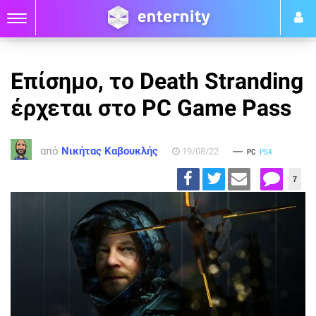
Επίσημο, το Death Stranding
έρχεται στο PC Game Pass
από
Νικήτας Καβουκλής
19/08/22
PC
PS4
7