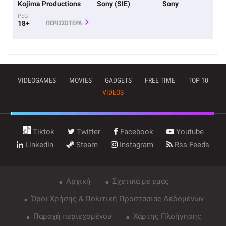
Kojima Productions
Sony (SIE)
Sony
PEGI
18+
ΠΕΡΙΣΣΟΤΕΡΑ
VIDEOGAMES
MOVIES
GADGETS
FREE TIME
TOP 10
VIDEOS
Tiktok
Twitter
Facebook
Youtube
Linkedin
Steam
Instagram
Rss Feeds
Αρχική
Σχετικά με εμάς
Όροι Χρήσης & Πολιτική Προστασίας Δεδομένων
Παροχή περιεχομένου
Χάρτης Πλοήγησης