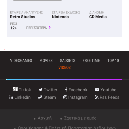
ΕΤΑΙΡΕΙΑ ΑΝΑΠΤΥΞΗΣ
ΕΤΑΙΡΕΙΑ ΕΚΔΟΣΗΣ
ΔΙΑΝΟΜΗ
Retro Studios
Nintendo
CD Media
PEGI
12+
ΠΕΡΙΣΣΟΤΕΡΑ
VIDEOGAMES
MOVIES
GADGETS
FREE TIME
TOP 10
VIDEOS
Tiktok
Twitter
Facebook
Youtube
Linkedin
Steam
Instagram
Rss Feeds
Αρχική
Σχετικά με εμάς
Όροι Χρήσης & Πολιτική Προστασίας Δεδομένων