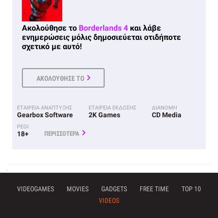
Ακολούθησε το
Borderlands 4
και λάβε
ενημερώσεις μόλις δημοσιεύεται οτιδήποτε
σχετικό με αυτό!
ΑΚΟΛΟΥΘΗΣΕ ΤΟ
ΕΤΑΙΡΕΙΑ ΑΝΑΠΤΥΞΗΣ
ΕΤΑΙΡΕΙΑ ΕΚΔΟΣΗΣ
ΔΙΑΝΟΜΗ
Gearbox Software
2K Games
CD Media
PEGI
18+
ΠΕΡΙΣΣΟΤΕΡΑ
VIDEOGAMES
MOVIES
GADGETS
FREE TIME
TOP 10
VIDEOS