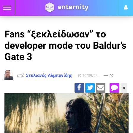
Fans “ξεκλείδωσαν” το
developer mode του Baldur’s
Gate 3
από
Στυλιανός Αλμπανίδης
10/09/24
PC
0