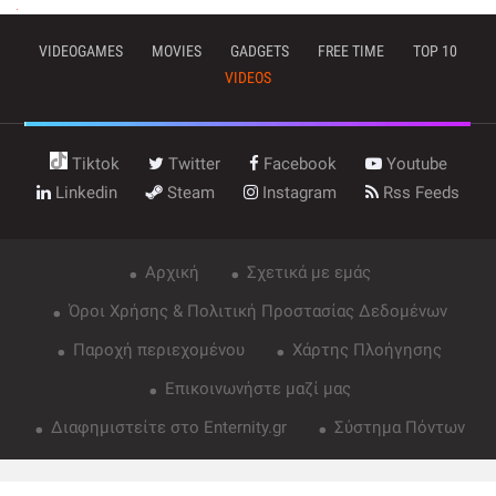
VIDEOGAMES
MOVIES
GADGETS
FREE TIME
TOP 10
VIDEOS
Tiktok
Twitter
Facebook
Youtube
Linkedin
Steam
Instagram
Rss Feeds
Αρχική
Σχετικά με εμάς
Όροι Χρήσης & Πολιτική Προστασίας Δεδομένων
Παροχή περιεχομένου
Χάρτης Πλοήγησης
Επικοινωνήστε μαζί μας
Διαφημιστείτε στο Enternity.gr
Σύστημα Πόντων