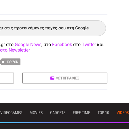
.gr στις προτεινόμενες πηγές σου στη Google
.gr στο
Google News
, στο
Facebook
στο
Twitter
και
στο Newsletter
HORIZON
ΦΩΤΟΓΡΑΦΙΕΣ
VIDEOGAMES
MOVIES
GADGETS
FREE TIME
TOP 10
VIDEOS