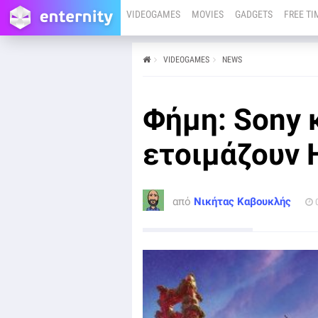
VIDEOGAMES
MOVIES
GADGETS
FREE TI
VIDEOGAMES
NEWS
από
Νικήτας Καβουκλής
08/11/22
Λέγεται ότι η Sony και η NCSoft έχουν έρθει σε
Φήμη: Sony 
συμφωνία για τη δημιουργία ενός Horizon MMORPG.
ετοιμάζουν
από
Νικήτας Καβουκλής