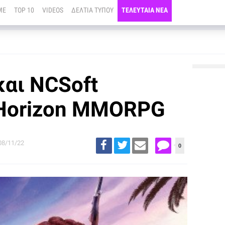
ME
TOP 10
VIDEOS
ΔΕΛΤΙΑ ΤΥΠΟΥ
ΤΕΛΕΥΤΑΙΑ ΝΕΑ
και NCSoft
 Horizon MMORPG
08/11/22
0