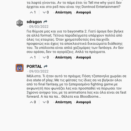
τα λεφτά γίνονται. Αν το πάμε έτσι το Tell me why γιατί δεν
έρχεται και στο ps5 που είναι της Dontnod Entertainment?
1
0
Απάντηση
Αναφορά
sdragon
09/03/2022
Για θύμισε μας και για το bayonetta 2. Γιατί άραγε δεν βγήκε
σε αλλά format; Τέτοια παραδείγματα υπάρχουν πολλά από
όλες τις εταιρίες. Όταν χρηματοδοτείς ένα παιχνίδι
προφανώς και έχεις τα αποκλειστικά δικαιώματα διάθεσης
Enternity TV - ΝΕΟ VIDEO: Marvel Tokon: Fighting
του. Τα υπόλοιπα είναι απλά χαζομάρες των fanboys. Αν δεν
σου αρέσει, δεν το αγοράζεις. Απλά τα πράγματα.
Souls, ΞΥΛΟ στο PS5 PRO
1
0
Απάντηση
Αναφορά
PORTAL
09/03/2022
Μάλιστα. Τι ήταν αυτό το πράγμα; Πόση τζαπανηλα χωράει σε
ένα state of play; Με τις φάτσες τις ίδιες σα να βγήκαν ολοι
από το final fantasy, με το ξεπερασμένο fighting game με
εκφωνητή που φωνάζει λες και προσπαθεί να πορωσει τον
3χρονο ανηψιο του, με τα animations λες και όλα είναι σε fast
forward. Α πα πα πα... Θέλατε και Bloodborne...
0
0
Απάντηση
Αναφορά