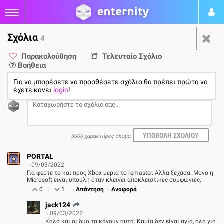
Σχόλια
4
Φήμη: To Bloodborne
Παρακολούθηση
Τελευταίο Σχόλιο
Βοήθεια
Remaster θα ανακοινωθεί
Για να μπορέσετε να προσθέσετε σχόλιο θα πρέπει πρώτα να
στο προσεχές State of Play
έχετε κάνει
login
!
της Sony
3000 χαρακτήρες ακόμα
από
Νικήτας Καβουκλής
09/03/22
PS4
PORTAL
09/03/2022
4
Για φερτε το και προς Xbox μερια το remaster. Αλλα ξεχασα. Μονο η
Microsoft ειναι υπουλη οταν κλεινει αποκλειστικες συμφωνιες.
0
1
Απάντηση
Αναφορά
jack124
09/03/2022
Καλά και οι δύο τα κάνουν αυτά. Καμία δεν είναι αγία, όλα για