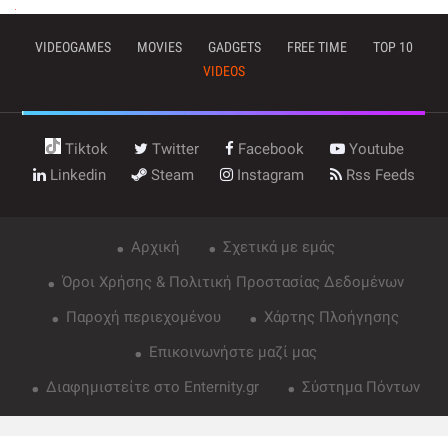
VIDEOGAMES
MOVIES
GADGETS
FREE TIME
TOP 10
VIDEOS
Tiktok
Twitter
Facebook
Youtube
Linkedin
Steam
Instagram
Rss Feeds
Αρχική
Σχετικά με εμάς
Όροι Χρήσης & Πολιτική Προστασίας Δεδομένων
Παροχή περιεχομένου
Χάρτης Πλοήγησης
Επικοινωνήστε μαζί μας
Διαφημιστείτε στο Enternity.gr
Σύστημα Πόντων