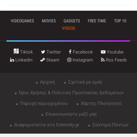
VIDEOGAMES
MOVIES
GADGETS
FREE TIME
TOP 10
VIDEOS
Tiktok
Twitter
Facebook
Youtube
Linkedin
Steam
Instagram
Rss Feeds
Αρχική
Σχετικά με εμάς
Όροι Χρήσης & Πολιτική Προστασίας Δεδομένων
Παροχή περιεχομένου
Χάρτης Πλοήγησης
Επικοινωνήστε μαζί μας
Διαφημιστείτε στο Enternity.gr
Σύστημα Πόντων