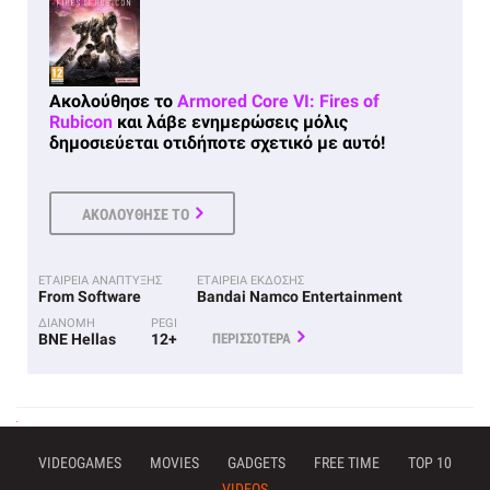
Ακολούθησε το
Armored Core VI: Fires of
Rubicon
και λάβε ενημερώσεις μόλις
δημοσιεύεται οτιδήποτε σχετικό με αυτό!
ΑΚΟΛΟΥΘΗΣΕ ΤΟ
ΕΤΑΙΡΕΙΑ ΑΝΑΠΤΥΞΗΣ
ΕΤΑΙΡΕΙΑ ΕΚΔΟΣΗΣ
From Software
Bandai Namco Entertainment
ΔΙΑΝΟΜΗ
PEGI
BNE Hellas
12+
ΠΕΡΙΣΣΟΤΕΡΑ
VIDEOGAMES
MOVIES
GADGETS
FREE TIME
TOP 10
VIDEOS