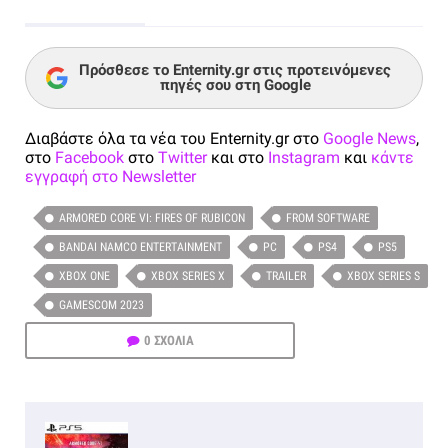
Πρόσθεσε το Enternity.gr στις προτεινόμενες
πηγές σου στη Google
Διαβάστε όλα τα νέα του Enternity.gr στο
Google News
,
στο
Facebook
στο
Twitter
και στο
Instagram
και
κάντε
εγγραφή στο Newsletter
ARMORED CORE VI: FIRES OF RUBICON
FROM SOFTWARE
BANDAI NAMCO ENTERTAINMENT
PC
PS4
PS5
XBOX ONE
XBOX SERIES X
TRAILER
XBOX SERIES S
GAMESCOM 2023
0 ΣΧΟΛΙΑ