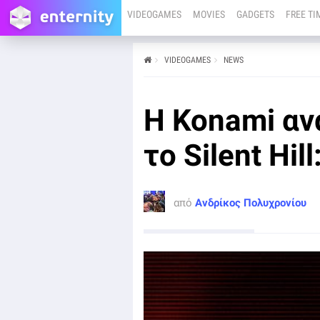
VIDEOGAMES
MOVIES
GADGETS
FREE TI
VIDEOGAMES
NEWS
από
Ανδρίκος Πολυχρονίου
11/02
H Konami ανακοίνωσε ένα νέο Silent Hill Transmission
H Konami αν
Event που έρχεται την Παρασκευή και που θα
παρουσιάσει περισσότερα για το Silent Hill: Townfall.
το Silent Hill
από
Ανδρίκος Πολυχρονίου