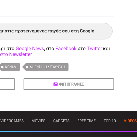
.gr στις προτεινόμενες πηγές σου στη Google
.gr στο
Google News
, στο
Facebook
στο
Twitter
και
στο Newsletter
KONAMI
SILENT HILL: TOWNFALL
ΦΩΤΟΓΡΑΦΙΕΣ
VIDEOGAMES
MOVIES
GADGETS
FREE TIME
TOP 10
VIDEOS