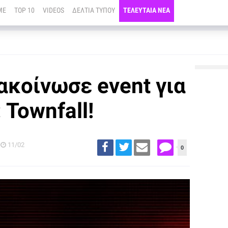
ME
TOP 10
VIDEOS
ΔΕΛΤΙΑ ΤΥΠΟΥ
ΤΕΛΕΥΤΑΙΑ ΝΕΑ
ακοίνωσε event για
: Townfall!
11/02
0