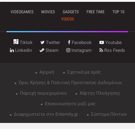
VIDEOGAMES
MOVIES
GADGETS
FREE TIME
TOP 10
VIDEOS
Tiktok
Twitter
Facebook
Youtube
Linkedin
Steam
Instagram
Rss Feeds
Αρχική
Σχετικά με εμάς
Όροι Χρήσης & Πολιτική Προστασίας Δεδομένων
Παροχή περιεχομένου
Χάρτης Πλοήγησης
Επικοινωνήστε μαζί μας
Διαφημιστείτε στο Enternity.gr
Σύστημα Πόντων