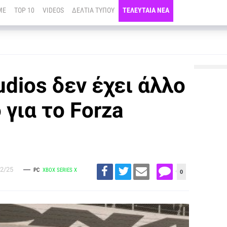
ME
TOP 10
VIDEOS
ΔΕΛΤΙΑ ΤΥΠΟΥ
ΤΕΛΕΥΤΑΙΑ ΝΕΑ
udios δεν έχει άλλο
για το Forza
2/25
PC
XBOX SERIES X
0