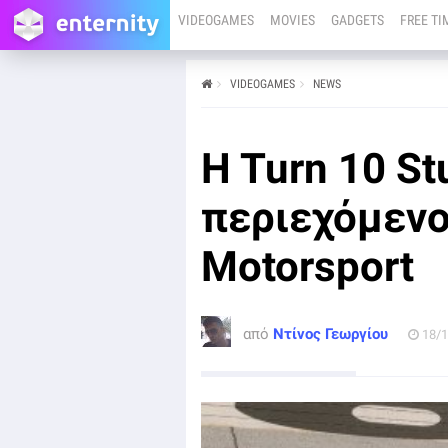
VIDEOGAMES
MOVIES
GADGETS
FREE TI
VIDEOGAMES
NEWS
από
Ντίνος Γεωργίου
18/12/25
PC
XBOX SERIES X
H Turn 10 St
Η Turn 10 Studios επιβεβαίωσε πως δεν θα προστεθεί
νέο περιεχόμενο Forza Motorsport, καθώς η ομάδα
πλέον εστιάζει στην ανάπτυξη του Forza Horizon 6.
περιεχόμενο 
Motorsport
από
Ντίνος Γεωργίου
18/1