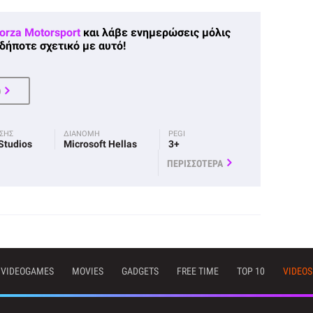
orza Motorsport
και λάβε ενημερώσεις μόλις
δήποτε σχετικό με αυτό!
Ο
ΟΣΗΣ
ΔΙΑΝΟΜΗ
PEGI
Studios
Microsoft Hellas
3+
ΠΕΡΙΣΣΟΤΕΡΑ
VIDEOGAMES
MOVIES
GADGETS
FREE TIME
TOP 10
VIDEOS