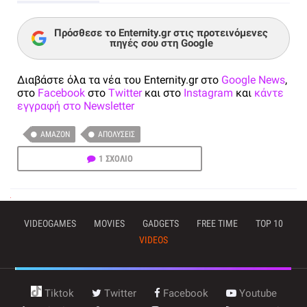
Πρόσθεσε το Enternity.gr στις προτεινόμενες
πηγές σου στη Google
Διαβάστε όλα τα νέα του Enternity.gr στο
Google News
,
στο
Facebook
στο
Twitter
και στο
Instagram
και
κάντε
εγγραφή στο Newsletter
AMAZON
ΑΠΟΛΎΣΕΙΣ
1 ΣΧΟΛΙΟ
VIDEOGAMES
MOVIES
GADGETS
FREE TIME
TOP 10
VIDEOS
Tiktok
Twitter
Facebook
Youtube