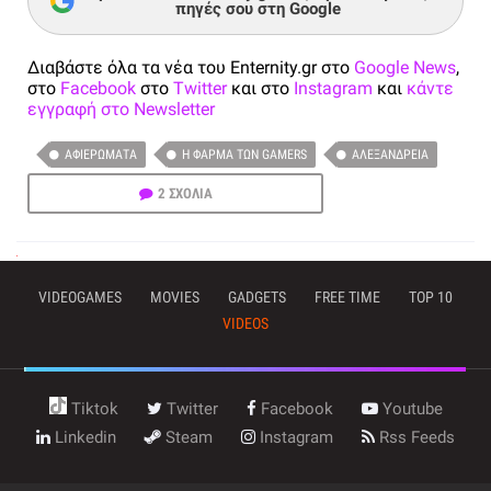
πηγές σου στη Google
Διαβάστε όλα τα νέα του Enternity.gr στο
Google News
,
στο
Facebook
στο
Twitter
και στο
Instagram
και
κάντε
εγγραφή στο Newsletter
ΑΦΙΕΡΏΜΑΤΑ
Η ΦΆΡΜΑ ΤΩΝ GAMERS
ΑΛΕΞΆΝΔΡΕΙΑ
2 ΣΧΟΛΙΑ
VIDEOGAMES
MOVIES
GADGETS
FREE TIME
TOP 10
VIDEOS
Tiktok
Twitter
Facebook
Youtube
Linkedin
Steam
Instagram
Rss Feeds