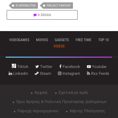
IO INTERACTIVE
PROJECT FANTASY
0 ΣΧΟΛΙΑ
VIDEOGAMES
MOVIES
GADGETS
FREE TIME
TOP 10
VIDEOS
Tiktok
Twitter
Facebook
Youtube
Linkedin
Steam
Instagram
Rss Feeds
Αρχική
Σχετικά με εμάς
Όροι Χρήσης & Πολιτική Προστασίας Δεδομένων
Παροχή περιεχομένου
Χάρτης Πλοήγησης