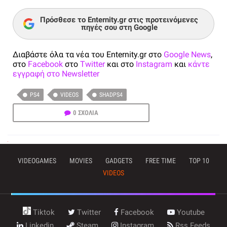
Πρόσθεσε το Enternity.gr στις προτεινόμενες
πηγές σου στη Google
Διαβάστε όλα τα νέα του Enternity.gr στο
Google News
,
στο
Facebook
στο
Twitter
και στο
Instagram
και
κάντε
εγγραφή στο Newsletter
PS4
VIDEOS
SHADPS4
0 ΣΧΟΛΙΑ
VIDEOGAMES
MOVIES
GADGETS
FREE TIME
TOP 10
VIDEOS
Tiktok
Twitter
Facebook
Youtube
Linkedin
Steam
Instagram
Rss Feeds